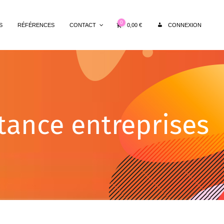
0
0,00
€
S
RÉFÉRENCES
CONTACT
CONNEXION
tance entreprises