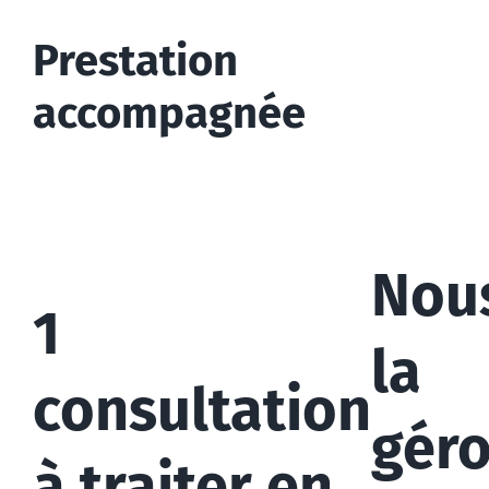
Prestation
accompagnée
Nou
1
la
consultation
gér
à traiter en