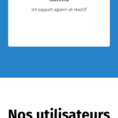
pour les sujets critiques. Les membres de
l’équipe support sont tous aguerris aux
Un support aguerri et réactif
marchés publics et s’appuient sur les experts
juridiques du groupe Achat Solutions en cas de
besoin.
Nos utilisateurs