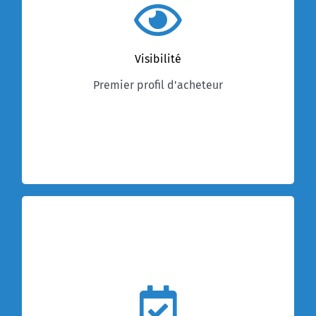
Premier profil d’acheteur des collectivités
territoriales avec plus de 70 000 avis par an, il
garantit une très bonne visibilité auprès de 280
Visibilité
000 entreprises sur tout le territoire.
Architecturé en mode SAAS, une entreprise
Premier profil d'acheteur
s’enregistre une fois et une seule pour tous les
acheteurs utilisateurs de la solution.
Flux tracés et
horodatés
Tous les flux sont tracés et horodatés afin de