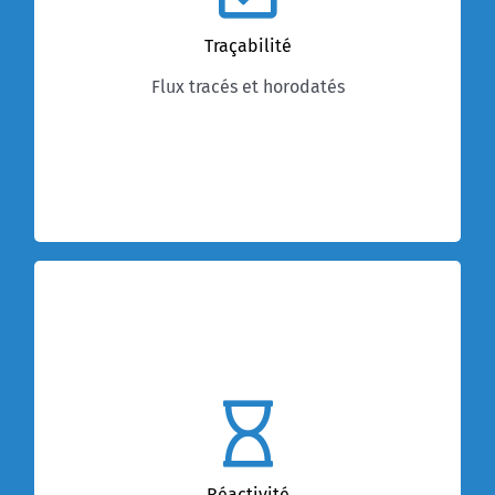
garantir une traçabilité complète que ce soit
Traçabilité
en phase consultation ou exécution. Les
correspondances simples et/ou en LAR sont
Flux tracés et horodatés
organisées par événement en phase
d’exécution pour une meilleure lisibilité.
Un support aguerri et
réactif
La satisfaction client est un objectif majeur
dans l’ADN des équipes. 95% des tickets sont
traités dans la journée, en moins d’une heure
Réactivité