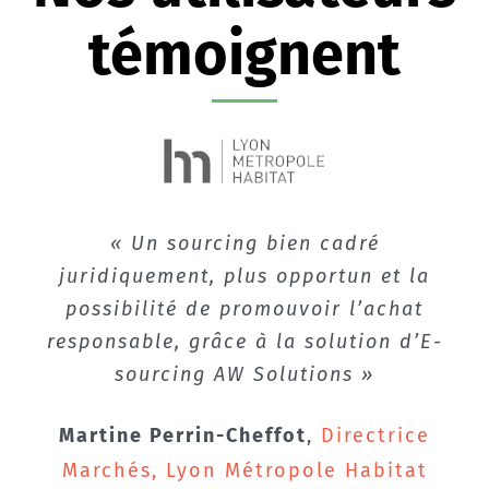
témoignent
« La solution d’E-sourcing AW
« La solution d’E-sourcing AW
« Un sourcing bien cadré
Solutions pour mieux connaître les
juridiquement, plus opportun et la
Solutions pour mieux définir les
besoins, diversifier les prestataires et
entreprises, mieux cadrer les cahiers
possibilité de promouvoir l’achat
des charges et réduire les coûts grâce
responsable, grâce à la solution d’E-
démontrer l’intérêt économique et
social de l’OPH sur le territoire. »
sourcing AW Solutions »
à la concurrence. »
Sophie Anton
Martine Perrin-Cheffot
Benoît Rabouam-Bourdin
Directrice Commande
,
Directrice
Responsable du Pôle Achats d’Habitat
Marchés, Lyon Métropole Habitat
publique et achats, Ville de Ris