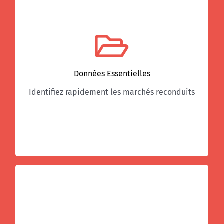
La recherche avancée dans notre base de plus
de 200 000 marchés notifiés constitue une
véritable mine d’or pour identifier rapidement
les marchés de mon secteur qui seront
potentiellement reconduits. La date de
Données Essentielles
notification et la durée du marché permettent
Identifiez rapidement les marchés reconduits
d’estimer la date de lancement d’une
prochaine consultation et donc, le délai
restant pour entrer en contact avec l’acheteur.
Ciblez le bon interlocuteur
Parce qu’il n’est pas toujours évident de cibler