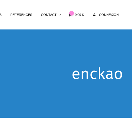
0
0,00
€
S
RÉFÉRENCES
CONTACT
CONNEXION
enckao