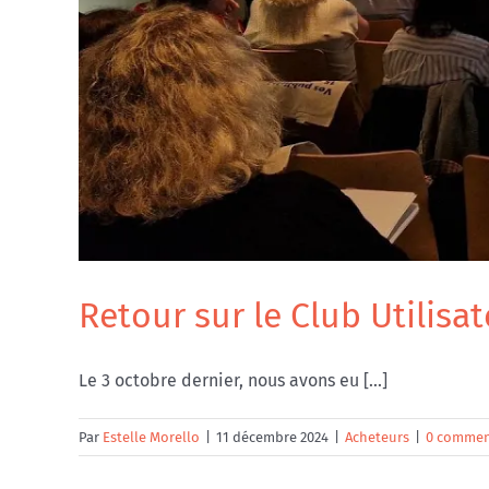
Retour sur le Club Utilisa
Le 3 octobre dernier, nous avons eu [...]
Par
Estelle Morello
|
11 décembre 2024
|
Acheteurs
|
0 commen