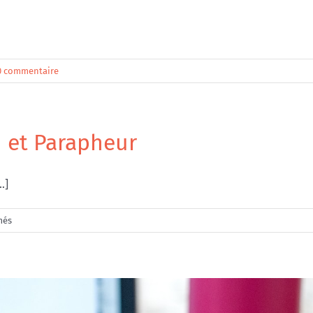
0 commentaire
n et Parapheur
.]
sur
més
Protégé :
Télétransmission
et
Parapheur