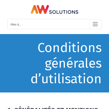
Passer
au
contenu
Aller à...
Conditions
générales
d’utilisation