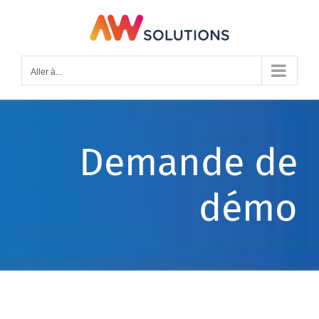
Passer
au
contenu
Aller à...
Demande de
démo