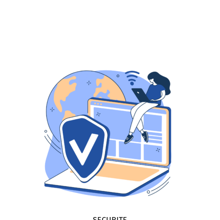
contrôles juridiques et métiers
Des
Un code couleur pour vous guider
fin de la saisie
Des contrôles à la
SECURITE