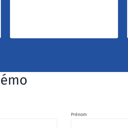
organisées par événement en phase
d’exécution pour une meilleure lisibilité.
démo
Prénom