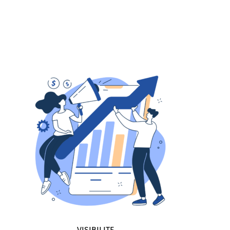
titres de presse référencés
658
avis publiés – 1er profil
72 800
d’acheteur
entreprises référencées
410 000
visites
4 060 000
VISIBILITE