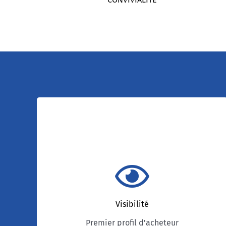
Premier profil acheteur
Premier profil d’acheteur des collectivités
territoriales avec plus de 70 000 avis par an, il
garantit une très bonne visibilité auprès de
Visibilité
280 000 entreprises sur tout le territoire.
Architecturé en mode SAAS, une entreprise
Premier profil d'acheteur