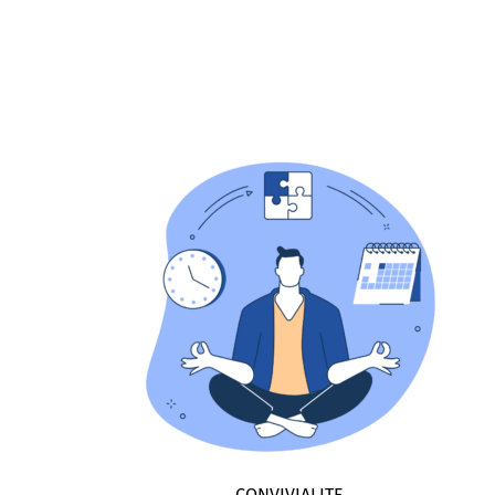
et ergonomique
saisie simple
Une
15 questions maximum
12 onglets avec
Les labels des champs en français
Les champs des eForms gérés en
coulisses
CONVIVIALITE