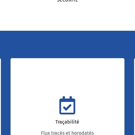
Flux tracés et
horodatés
Tous les flux sont tracés et horodatés afin de
garantir une traçabilité complète que ce soit
Traçabilité
en phase consultation ou exécution. Les
correspondances simples et/ou en LAR sont
Flux tracés et horodatés