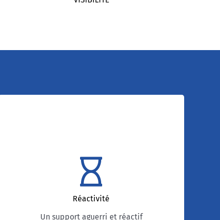
Un support aguerri et
réactif
La satisfaction client est un objectif majeur
dans l’ADN des équipes. 95% des tickets sont
traités dans la journée, en moins d’une heure
Réactivité
pour les sujets critiques. Les membres de
l’équipe support sont tous aguerris aux
Un support aguerri et réactif