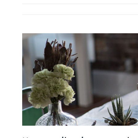
Voir
l'image
agrandie