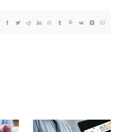
Facebook
Twitter
Reddit
LinkedIn
WhatsApp
Tumblr
Pinterest
Vk
Xing
Email
utions,