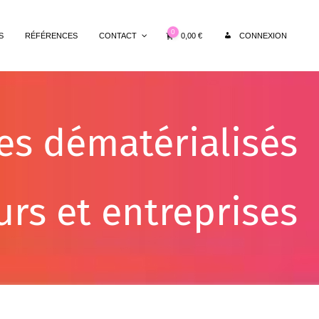
0
0,00
€
S
RÉFÉRENCES
CONTACT
CONNEXION
es dématérialisés
urs et entreprises