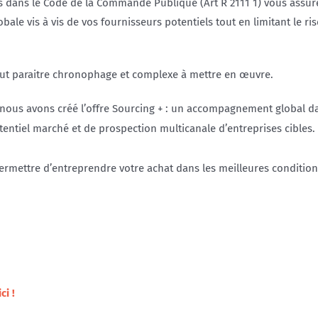
es dans le Code de la Commande Publique (Art R 2111 1) vous assure
bale vis à vis de vos fournisseurs potentiels tout en limitant le ri
eut paraitre chronophage et complexe à mettre en œuvre.
nous avons créé l’offre Sourcing + : un accompagnement global da
otentiel marché et de prospection multicanale d’entreprises cibles.
 permettre d’entreprendre votre achat dans les meilleures condition
ci !