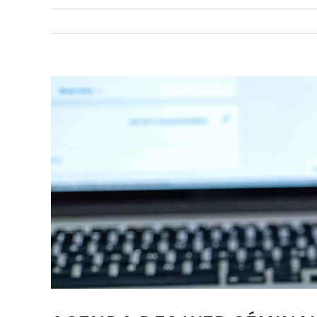
Voir
l'image
agrandie