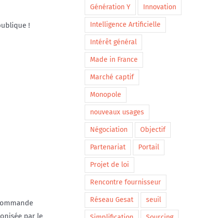
Génération Y
Innovation
Intelligence Artificielle
publique !
Intérêt général
Made in France
Marché captif
Monopole
nouveaux usages
Négociation
Objectif
Partenariat
Portail
Projet de loi
Rencontre fournisseur
Réseau Gesat
seuil
la commande
onisée par le
Simplification
Sourcing