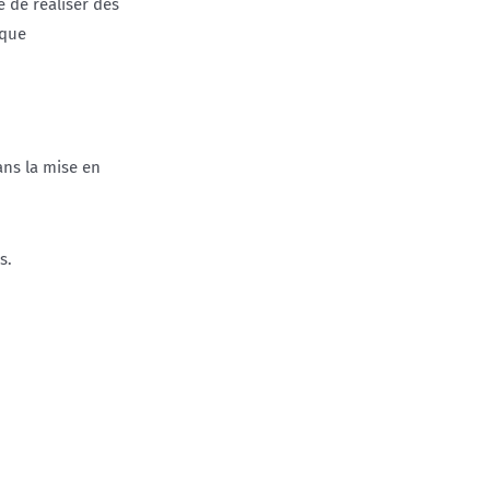
 de réaliser des
sque
ns la mise en
s.