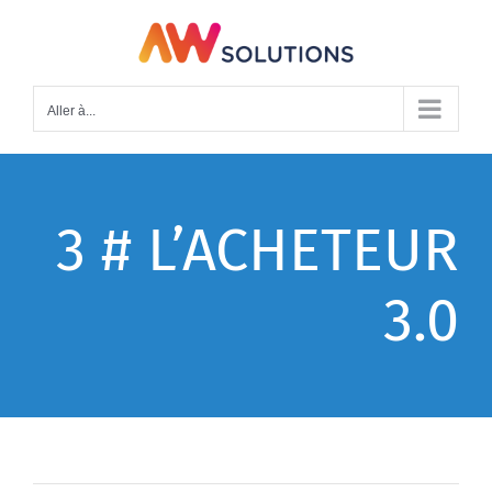
Passer
au
contenu
Aller à...
3 # L’ACHETEUR
3.0