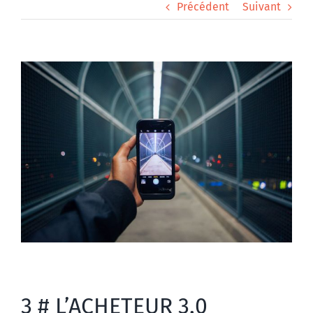
Précédent
Suivant
Voir
l'image
agrandie
3 # L’ACHETEUR 3.0