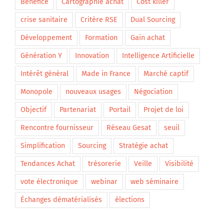
Bénéfice
Cartographie achat
Cost killer
crise sanitaire
Critère RSE
Dual Sourcing
Développement
Formation
Gain achat
Génération Y
Innovation
Intelligence Artificielle
Intérêt général
Made in France
Marché captif
Monopole
nouveaux usages
Négociation
Objectif
Partenariat
Portail
Projet de loi
Rencontre fournisseur
Réseau Gesat
seuil
Simplification
Sourcing
Stratégie achat
Tendances Achat
trésorerie
Veille
Visibilité
vote électronique
webinar
web séminaire
Échanges dématérialisés
élections